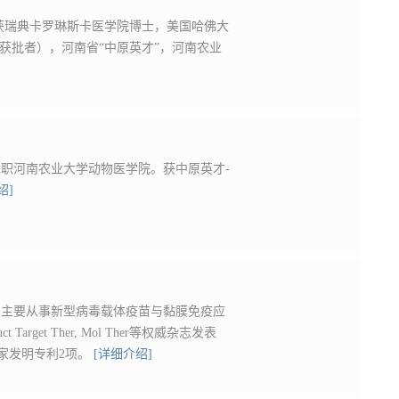
，获瑞典卡罗琳斯卡医学院博士，美国哈佛大
一获批者），河南省“中原英才”，河南农业
年入职河南农业大学动物医学院。获中原英才-
绍]
。主要从事新型病毒载体疫苗与黏膜免疫应
rget Ther, Mol Ther等权威杂志发表
国家发明专利2项。
[详细介绍]