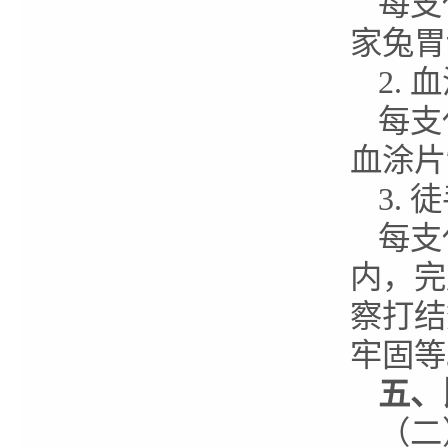
每支
家兔胃
2.
每支
血涂片
3.
每支
内，完
察打结
牢固等
五
、
（二