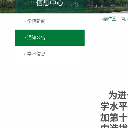
信息中心
当前位置：
首
> 学院新闻
> 通知公告
> 学术信息
为进
学水平
加第
十