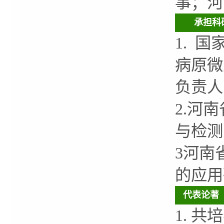
事；河
承担科
1. 
病原微生
负责人
2.河
与检测
3河南
的应用研
代表论著
1. 