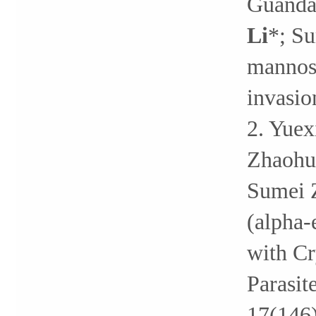
Guanda
Li
*; Su
mannose
invasio
2. Yue
Zhaohu
Sumei Z
(alpha-
with Cr
Parasit
17(146)