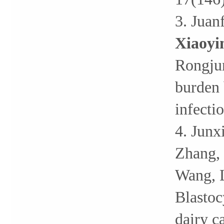
3. Juan
Xiaoyi
Rongjun
burden 
infecti
4. Junx
Zhang,
Wang, L
Blastoc
dairy c