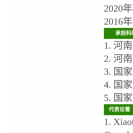
202
201
承担科
1. 河
2. 河
3. 国
4. 国
5. 国
代表论著
1. Xia