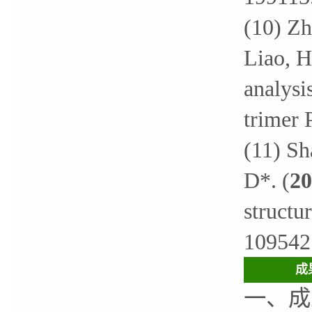
(10) Zh
Liao, H
analysi
trimer 
(11) Sh
D*. (
20
structu
109542
成
一、成