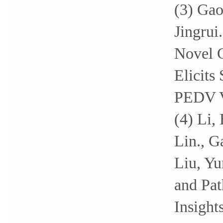
(3) Gao
Jingrui
Novel C
Elicits
PEDV V
(4) Li,
Lin., G
Liu, Yu
and Pat
Insight