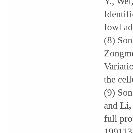
Y., Wei
Identif
fowl ad
(8) Son
Zongme
Variati
the cel
(9) Son
and
Li,
full pr
199113