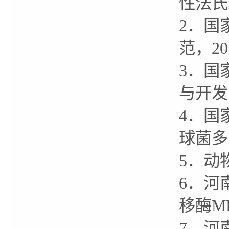
性法氏
2．国
范，20
3．国
与开发，
4．国
球菌多
5．动
6．河
移酶MD
7．河