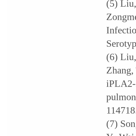
(5) Liu
Zongmei
Infecti
Serotyp
(6) Liu,
Zhang, 
iPLA2-i
pulmona
114718
(7) Son